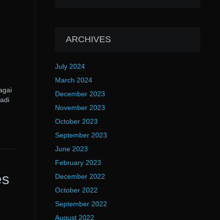
ARCHIVES
July 2024
March 2024
agai
December 2023
adi
November 2023
October 2023
September 2023
June 2023
February 2023
es
December 2022
October 2022
September 2022
August 2022