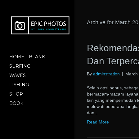
Archive for March 2
Rekomendasi
HOME – BLANK
Dan Terperc
SURFING
By
adminstration
|
March 
WAVES
FISHING
Selain opsi bonus, sebaga
SHOP
bermacam-macam layanan s
lain yang mempermudah lev
BOOK
melewati beberapa langkah
dan…
Read More