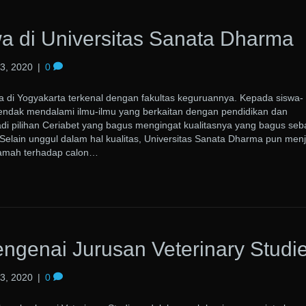
wa di Universitas Sanata Dharma
3, 2020
|
0
a di Yogyakarta terkenal dengan fakultas keguruannya. Kepada siswa-
endak mendalami ilmu-ilmu yang berkaitan dengan pendidikan dan
di pilihan Ceriabet yang bagus mengingat kualitasnya yang bagus seb
Selain unggul dalam hal kualitas, Universitas Sanata Dharma pun menj
ramah terhadap calon…
engenai Jurusan Veterinary Studi
3, 2020
|
0