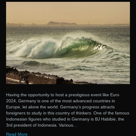
Having the opportunity to host a prestigious event like Euro
2024, Germany is one of the most advanced countries in
Europe, let alone the world. Germany’s progress attracts
foreigners to study in this country of thinkers. One of the famous
Indonesian figures who studied in Germany is BJ Habibie, the
3rd president of Indonesia. Various…
Read More