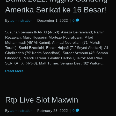
Amerika Serikat ke 16 Besar!
By
adminstration
|
December 1, 2022
|
0
Susunan pemain IRAN XI (4-3-3): Alireza Beiranvand; Ramin
Rezaeian, Majid Hosseini, Morteza Pouraliganji, Milad
Mohammadi (45′ Ali Karimi); Ahmad Nourollahi (71′ Mehdi
Torabi), Saeid Ezatolahi, Ehsan Hajsafi (71′ Seyed Abolfazl); Ali
Gholizadeh (79′ Karim Ansarifard), Sardar Azmoun (46′ Saman
Ghoddos), Mehdi Taremi. Pelatih: Carlos Queiroz AMERIKA
SERIKAT XI (4-3-3): Matt Turner; Sergino Dest (82′ Walker…
Read More
Rtp Live Slot Maxwin
By
adminstration
|
February 23, 2022
|
0