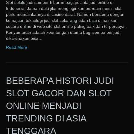
Slot selalu jadi sumber hiburan bagi pecinta judi online di
Indonesia. Jaman dulu jika menginginkan bermain mesin slot
perlu memainkannya di casino darat. Namun bersama dengan
kemajuan teknologi judi slot sekarang udah bisa dimainkan
secara online di web site slot online paling baik dan terpercaya .
Kenyamanan adalah keuntungan utama bagi semua penjudi,
dikarenakan bisa…
Read More
BEBERAPA HISTORI JUDI
SLOT GACOR DAN SLOT
ONLINE MENJADI
TRENDING DI ASIA
TENGGARA