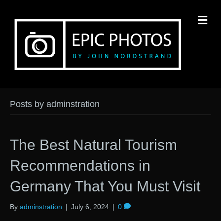
M
Posts by adminstration
The Best Natural Tourism
Recommendations in
Germany That You Must Visit
By
adminstration
|
July 6, 2024
|
0