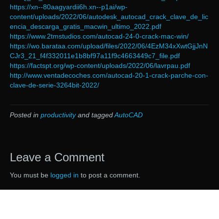
https://xn--80aagyardii6h.xn--p1ai/wp-
content/uploads/2022/06/autodesk_autocad_crack_clave_de_lic
encia_descarga_gratis_macwin_ultimo_2022.pdf
https://www.2tmstudios.com/autocad-24-0-crack-mac-win/
https://wo.barataa.com/upload/files/2022/06/4EzM34xXwtGjjJnN
CJr3_21_f4f332011e1b8bf97a11f9c4663449c7_file.pdf
https://factspt.org/wp-content/uploads/2022/06/lavrpau.pdf
http://www.ventadecoches.com/autocad-20-1-crack-parche-con-
clave-de-serie-3264bit-2022/
Posted in
productivity
and tagged
AutoCAD
Leave a Comment
You must be
logged in
to post a comment.