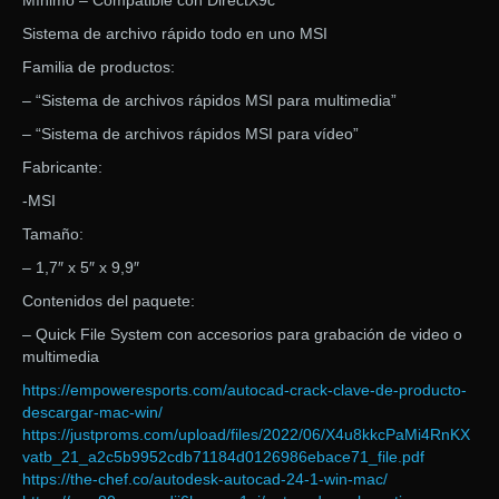
Mínimo – Compatible con DirectX9c
Sistema de archivo rápido todo en uno MSI
Familia de productos:
– “Sistema de archivos rápidos MSI para multimedia”
– “Sistema de archivos rápidos MSI para vídeo”
Fabricante:
-MSI
Tamaño:
– 1,7″ x 5″ x 9,9″
Contenidos del paquete:
– Quick File System con accesorios para grabación de video o
multimedia
https://empoweresports.com/autocad-crack-clave-de-producto-
descargar-mac-win/
https://justproms.com/upload/files/2022/06/X4u8kkcPaMi4RnKX
vatb_21_a2c5b9952cdb71184d0126986ebace71_file.pdf
https://the-chef.co/autodesk-autocad-24-1-win-mac/