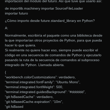
importación del módulo del futuro. Así que tuve que usarlo así:
de importlib.machinery importar SourceFileLoader
importar futuro
¿Cómo importo desde future.standard_library en Python?
A:
Normalmente, escribiría el paquete como una biblioteca desde
la que importarían otros proyectos de Python, para que pueda
hacer lo que quiera.
Si realmente no quiere hacer eso, siempre puede escribir el
código en una secuencia de comandos de Python y ejecutarlo
pasando la ruta de la secuencia de comandos al subproceso
integrado de Python. Llamada abierta.
{
“workbench.colorCustomizations”: verdadero,
“terminal.integrated.fontFamily”: “Ubuntu Mono”,
“terminal.integrated.fontWeight”: 500,
“terminal.integrated.guidesBackground”: “#dddddd”,
“git.fsBasedCache”: verdadero,
“git.fsBasedCache.expiration”: “10m”,
“git.fsBased