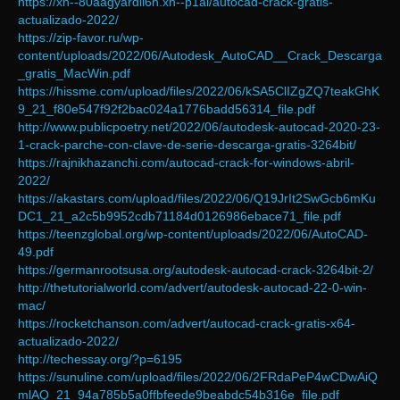
https://xn--80aagyardii6h.xn--p1ai/autocad-crack-gratis-
actualizado-2022/
https://zip-favor.ru/wp-
content/uploads/2022/06/Autodesk_AutoCAD__Crack_Descarga
_gratis_MacWin.pdf
https://hissme.com/upload/files/2022/06/kSA5ClIZgZQ7teakGhK
9_21_f80e547f92f2bac024a1776badd56314_file.pdf
http://www.publicpoetry.net/2022/06/autodesk-autocad-2020-23-
1-crack-parche-con-clave-de-serie-descarga-gratis-3264bit/
https://rajnikhazanchi.com/autocad-crack-for-windows-abril-
2022/
https://akastars.com/upload/files/2022/06/Q19JrIt2SwGcb6mKu
DC1_21_a2c5b9952cdb71184d0126986ebace71_file.pdf
https://teenzglobal.org/wp-content/uploads/2022/06/AutoCAD-
49.pdf
https://germanrootsusa.org/autodesk-autocad-crack-3264bit-2/
http://thetutorialworld.com/advert/autodesk-autocad-22-0-win-
mac/
https://rocketchanson.com/advert/autocad-crack-gratis-x64-
actualizado-2022/
http://techessay.org/?p=6195
https://sunuline.com/upload/files/2022/06/2FRdaPeP4wCDwAiQ
mlAQ_21_94a785b5a0ffbfeede9beabdc54b316e_file.pdf