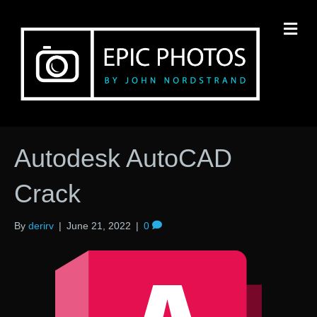
M
Autodesk AutoCAD
Crack
By
derirv
|
June 21, 2022
|
0