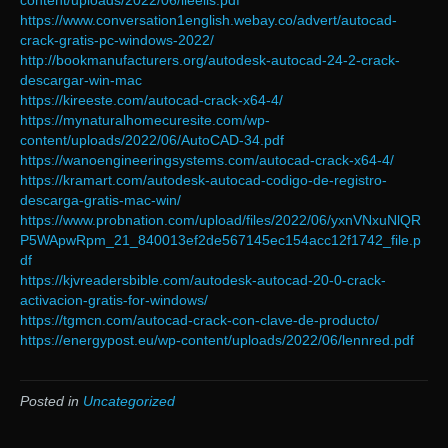
content/uploads/2022/06/ileells.pdf
https://www.conversation1english.webay.co/advert/autocad-
crack-gratis-pc-windows-2022/
http://bookmanufacturers.org/autodesk-autocad-24-2-crack-
descargar-win-mac
https://kireeste.com/autocad-crack-x64-4/
https://mynaturalhomecuresite.com/wp-
content/uploads/2022/06/AutoCAD-34.pdf
https://wanoengineeringsystems.com/autocad-crack-x64-4/
https://kramart.com/autodesk-autocad-codigo-de-registro-
descarga-gratis-mac-win/
https://www.probnation.com/upload/files/2022/06/yxnVNxuNlQR
P5WApwRpm_21_840013ef2de567145ec154acc12f1742_file.p
df
https://kjvreadersbible.com/autodesk-autocad-20-0-crack-
activacion-gratis-for-windows/
https://tgmcn.com/autocad-crack-con-clave-de-producto/
https://energypost.eu/wp-content/uploads/2022/06/lennred.pdf
Posted in
Uncategorized