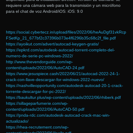
requiere una cámara web para la transmisión y un micrófono
para el chat de voz Android/iOS: iOS: 9.0
https://social.cybertecz.in/upload/files/2022/06/heAuDgf31vkRcp
FSetKp_21_677bf2c37396b073e4f6296b35c68c2f_file.pdf
https://ayoikut.com/advert/autocad-keygen-gratis/
https://epkrd.com/autodesk-autocad-torrent-completo-del-
numero-de-serie-pc-windows-2022/
http://www.thevendorguide.com/wp-
content/uploads/2022/06/AutoCAD-24.pdf
https://www.jesuspiece.cash/2022/06/21/autocad-2022-24-1-
crack-con-llave-descargar-for-windows-2022-nuevo/
https://nashvilleopportunity.com/autodesk-autocad-20-1-crack-
torrente-descargar-for-pc-2022/
https://baukultur.plus/wp-content/uploads/2022/06/rhiberk.pdf
https://sillageparfumerie.com/wp-
content/uploads/2022/06/AutoCAD-50.pdf
https://pnda-rdc.com/autodesk-autocad-crack-mac-win-
actualizado/
https://rhea-recrutement.com/wp-