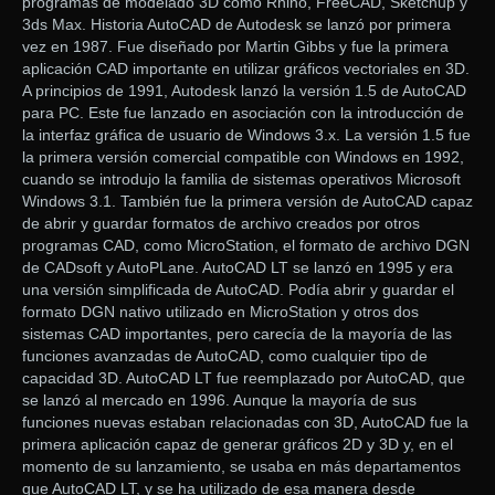
programas de modelado 3D como Rhino, FreeCAD, Sketchup y
3ds Max. Historia AutoCAD de Autodesk se lanzó por primera
vez en 1987. Fue diseñado por Martin Gibbs y fue la primera
aplicación CAD importante en utilizar gráficos vectoriales en 3D.
A principios de 1991, Autodesk lanzó la versión 1.5 de AutoCAD
para PC. Este fue lanzado en asociación con la introducción de
la interfaz gráfica de usuario de Windows 3.x. La versión 1.5 fue
la primera versión comercial compatible con Windows en 1992,
cuando se introdujo la familia de sistemas operativos Microsoft
Windows 3.1. También fue la primera versión de AutoCAD capaz
de abrir y guardar formatos de archivo creados por otros
programas CAD, como MicroStation, el formato de archivo DGN
de ​​CADsoft y AutoPLane. AutoCAD LT se lanzó en 1995 y era
una versión simplificada de AutoCAD. Podía abrir y guardar el
formato DGN nativo utilizado en MicroStation y otros dos
sistemas CAD importantes, pero carecía de la mayoría de las
funciones avanzadas de AutoCAD, como cualquier tipo de
capacidad 3D. AutoCAD LT fue reemplazado por AutoCAD, que
se lanzó al mercado en 1996. Aunque la mayoría de sus
funciones nuevas estaban relacionadas con 3D, AutoCAD fue la
primera aplicación capaz de generar gráficos 2D y 3D y, en el
momento de su lanzamiento, se usaba en más departamentos
que AutoCAD LT, y se ha utilizado de esa manera desde