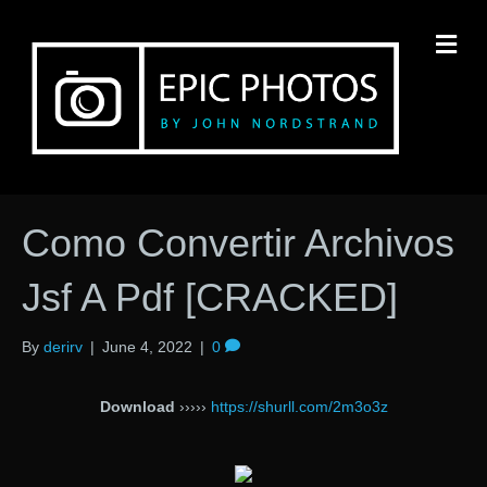
M
Como Convertir Archivos
Jsf A Pdf [CRACKED]
By
derirv
|
June 4, 2022
|
0
Download
›››››
https://shurll.com/2m3o3z