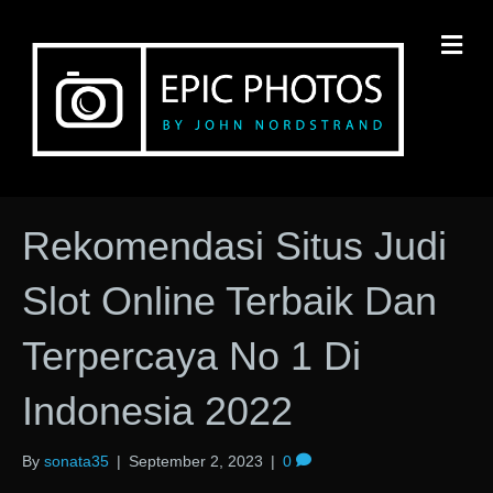
M
Rekomendasi Situs Judi
Slot Online Terbaik Dan
Terpercaya No 1 Di
Indonesia 2022
By
sonata35
|
September 2, 2023
|
0