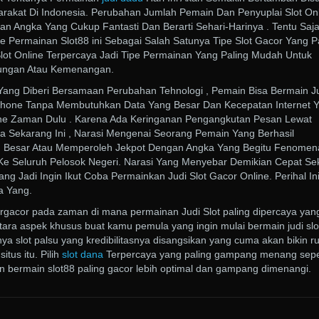
kat Di Indonesia. Perubahan Jumlah Pemain Dan Penyuplai Slot Onl
n Angka Yang Cukup Fantasti Dan Berarti Sehari-Harinya . Tentu Saj
 Permainan Slot88 ini Sebagai Salah Satunya Tipe Slot Gacor Yang P
lot Online Terpercaya Jadi Tipe Permainan Yang Paling Mudah Untuk
ungan Atau Kemenangan.
ang Diberi Bersamaan Perubahan Tehnologi , Pemain Bisa Bermain J
phone Tanpa Membutuhkan Data Yang Besar Dan Kecepatan Internet 
line Zaman Dulu . Karena Ada Keringanan Pengangkutan Pesan Lewat
Sekarang Ini , Narasi Mengenai Seorang Pemain Yang Berhasil
Besar Atau Memperoleh Jekpot Dengan Angka Yang Begitu Fenomen
 Seluruh Pelosok Negeri. Narasi Yang Menyebar Demikian Cepat Sek
g Jadi Ingin Ikut Coba Permainkan Judi Slot Gacor Online. Perihal In
a Yang.
 tergacor pada zaman di mana permainan Judi Slot paling dipercaya yan
ntara aspek khusus buat kamu pemula yang ingin mulai bermain judi slo
anya slot palsu yang kredibilitasnya disangsikan yang cuma akan bikin ru
tus itu. Pilih
slot dana
Terpercaya yang paling gampang menang sepe
bermain slot88 paling gacor lebih optimal dan gampang dimenangi.