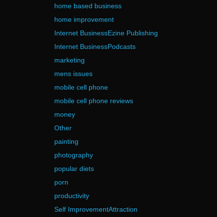
home based business
home improvement
Internet BusinessEzine Publishing
Internet BusinessPodcasts
marketing
mens issues
mobile cell phone
mobile cell phone reviews
money
Other
painting
photography
popular diets
porn
productivity
Self ImprovementAttraction