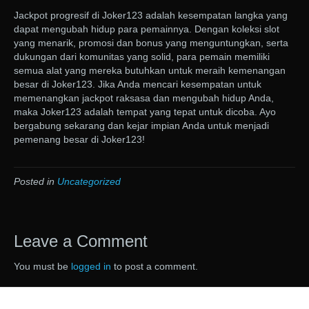
Jackpot progresif di Joker123 adalah kesempatan langka yang
dapat mengubah hidup para pemainnya. Dengan koleksi slot
yang menarik, promosi dan bonus yang menguntungkan, serta
dukungan dari komunitas yang solid, para pemain memiliki
semua alat yang mereka butuhkan untuk meraih kemenangan
besar di Joker123. Jika Anda mencari kesempatan untuk
memenangkan jackpot raksasa dan mengubah hidup Anda,
maka Joker123 adalah tempat yang tepat untuk dicoba. Ayo
bergabung sekarang dan kejar impian Anda untuk menjadi
pemenang besar di Joker123!
Posted in
Uncategorized
Leave a Comment
You must be
logged in
to post a comment.